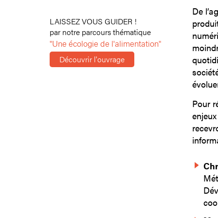
De l’a
LAISSEZ VOUS GUIDER !
produi
par notre parcours thématique
numéri
"Une écologie de l'alimentation"
moindre
Découvrir l'ouvrage
quotid
sociét
évoluer
Pour r
enjeux
recevr
inform
Chr
Mét
Dév
coo