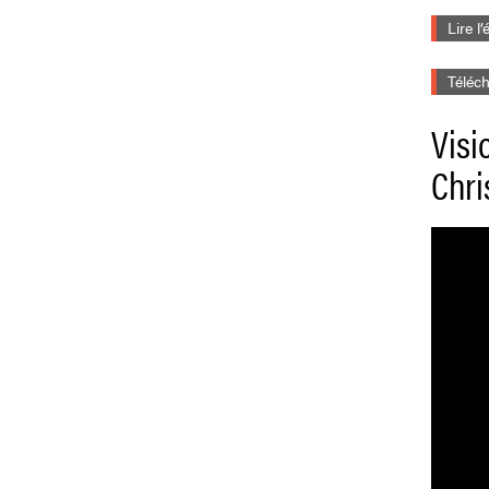
Lire l
Téléch
Visi
Chri