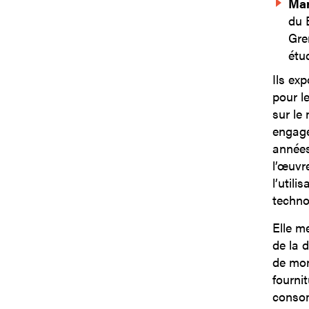
Mar
du 
Gre
étu
Ils ex
pour l
sur le 
engagé
années
l’œuvre
l’util
techno
Elle m
de la d
de mon
fournit
consom