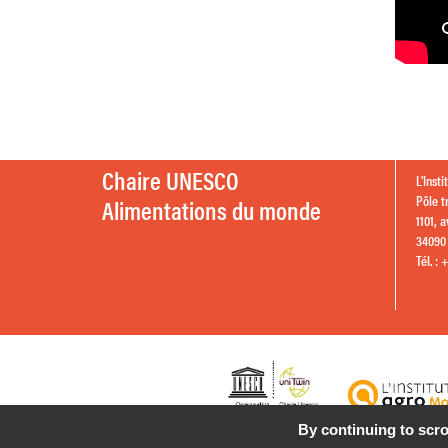
Chaire UNESCO
L’Inst
Pôle t
Alimentations du monde
1101, 
34090 
Tél. : 
By continuing to scrol