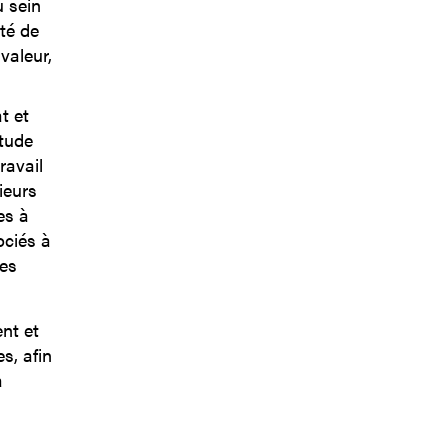
u sein
té de
valeur,
t et
étude
ravail
ieurs
es à
ociés à
les
nt et
s, afin
a