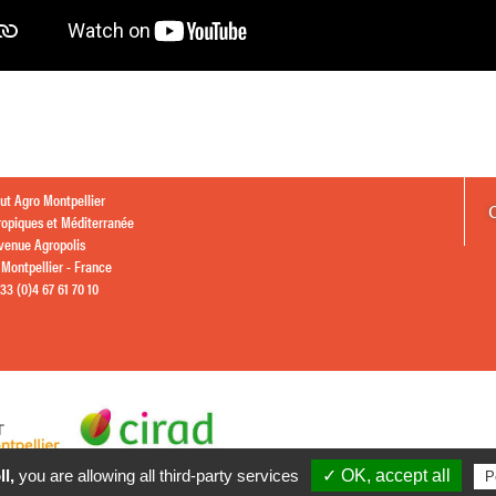
itut Agro Montpellier
ropiques et Méditerranée
avenue Agropolis
Montpellier - France
+33 (0)4 67 61 70 10
l,
you are allowing all third-party services
✓ OK, accept all
P