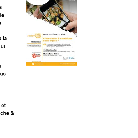
s
le
s
e
 la
ui
s
ous
 et
rche &