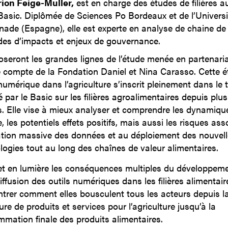
ion Feige-Muller,
est en charge des études de filières a
Basic. Diplômée de Sciences Po Bordeaux et de l’Universi
nade (Espagne), elle est experte en analyse de chaine de 
des d’impacts et enjeux de gouvernance.
poseront les grandes lignes de l’étude menée en partenaria
e compte de la Fondation Daniel et Nina Carasso. Cette 
numérique dans l’agriculture s’inscrit pleinement dans le t
 par le Basic sur les filières agroalimentaires depuis plus
. Elle vise à mieux analyser et comprendre les dynamiqu
, les potentiels effets positifs, mais aussi les risques ass
isation massive des données et au déploiement des nouvel
logies tout au long des chaînes de valeur alimentaires.
et en lumière les conséquences multiples du développeme
iffusion des outils numériques dans les filières alimentaire
trer comment elles bousculent tous les acteurs depuis l
ure de produits et services pour l’agriculture jusqu’à la
mation finale des produits alimentaires.