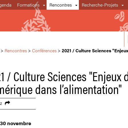
genda
Formations
Rencontres
Recherche-Projets
>
Rencontres
>
Conférences
>
2021 / Culture Sciences "Enjeu
1 / Culture Sciences "Enjeux 
érique dans l’alimentation"
z
 30 novembre