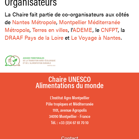
Organisateurs
La Chaire fait partie de co-organisateurs aux côtés
de
Nantes Métropole
,
Montpellier Méditerranée
Métropole
,
Terres en villes
, l’
ADEME
, le
CNFPT
, la
DRAAF Pays de la Loire
et
Le Voyage à Nantes
.
Chaire UNESCO
Alimentations du monde
L’Institut Agro Montpellier
Pôle tropiques et Méditerranée
1101, avenue Agropolis
34090 Montpellier - France
Tél. : +33 (0)4 67 61 70 10
Contact