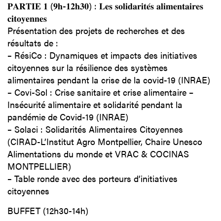
𝐏𝐀𝐑𝐓𝐈𝐄 𝟏 (𝟗𝐡-𝟏𝟐𝐡𝟑𝟎) : 𝐋𝐞𝐬 𝐬𝐨𝐥𝐢𝐝𝐚𝐫𝐢𝐭𝐞́𝐬 𝐚𝐥𝐢𝐦𝐞𝐧𝐭𝐚𝐢𝐫𝐞𝐬
𝐜𝐢𝐭𝐨𝐲𝐞𝐧𝐧𝐞𝐬
Présentation des projets de recherches et des
résultats de :
–
RésiCo : Dynamiques et impacts des initiatives
citoyennes sur la résilience des systèmes
alimentaires pendant la crise de la covid-19 (INRAE)
–
Covi-Sol : Crise sanitaire et crise alimentaire –
Insécurité alimentaire et solidarité pendant la
pandémie de Covid-19 (INRAE)
–
Solaci : Solidarités Alimentaires Citoyennes
(CIRAD-L’Institut Agro Montpellier, Chaire Unesco
Alimentations du monde et VRAC & COCINAS
MONTPELLIER)
–
Table ronde avec des porteurs d’initiatives
citoyennes
BUFFET (12h30-14h)