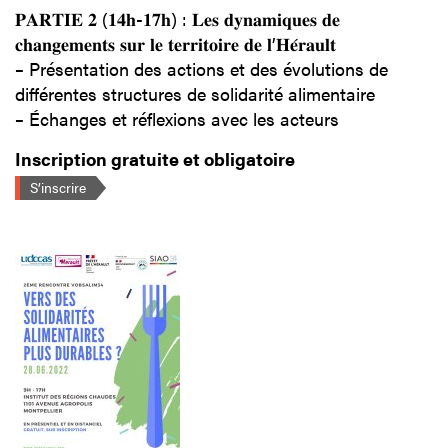
𝐏𝐀𝐑𝐓𝐈𝐄 𝟐 (𝟏𝟒𝐡-𝟏𝟕𝐡) : 𝐋𝐞𝐬 𝐝𝐲𝐧𝐚𝐦𝐢𝐪𝐮𝐞𝐬 𝐝𝐞
𝐜𝐡𝐚𝐧𝐠𝐞𝐦𝐞𝐧𝐭𝐬 𝐬𝐮𝐫 𝐥𝐞 𝐭𝐞𝐫𝐫𝐢𝐭𝐨𝐢𝐫𝐞 𝐝𝐞 𝐥’𝐇𝐞́𝐫𝐚𝐮𝐥𝐭
–
Présentation des actions et des évolutions de
différentes structures de solidarité alimentaire
–
Échanges et réflexions avec les acteurs
Inscription gratuite et obligatoire
S’inscrire