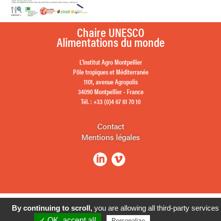
Chaire UNESCO
Alimentations du monde
L’Institut Agro Montpellier
Pôle tropiques et Méditerranée
1101, avenue Agropolis
34090 Montpellier - France
Tél. : +33 (0)4 67 61 70 10
Contact
Mentions légales
By continuing to scroll,
you are allowing all third-party services
✓ OK, accept all
Privacy policy
Personalize