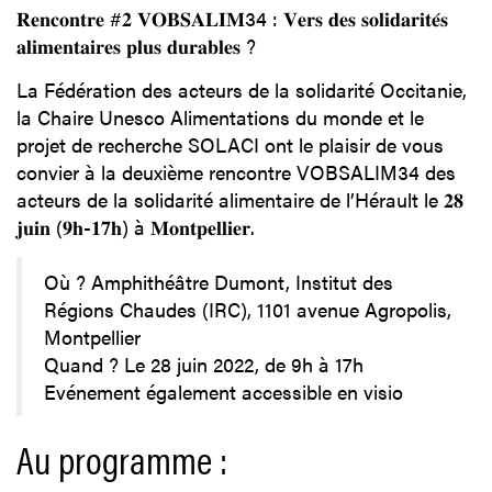
𝐑𝐞𝐧𝐜𝐨𝐧𝐭𝐫𝐞 #𝟐 𝐕𝐎𝐁𝐒𝐀𝐋𝐈𝐌34 : 𝐕𝐞𝐫𝐬 𝐝𝐞𝐬 𝐬𝐨𝐥𝐢𝐝𝐚𝐫𝐢𝐭𝐞́𝐬
𝐚𝐥𝐢𝐦𝐞𝐧𝐭𝐚𝐢𝐫𝐞𝐬 𝐩𝐥𝐮𝐬 𝐝𝐮𝐫𝐚𝐛𝐥𝐞𝐬 ?
La Fédération des acteurs de la solidarité Occitanie,
la Chaire Unesco Alimentations du monde et le
projet de recherche SOLACI ont le plaisir de vous
convier à la deuxième rencontre VOBSALIM34 des
acteurs de la solidarité alimentaire de l’Hérault le 𝟐𝟖
𝐣𝐮𝐢𝐧 (𝟗𝐡-𝟏𝟕𝐡) à 𝐌𝐨𝐧𝐭𝐩𝐞𝐥𝐥𝐢𝐞𝐫.
Où ? Amphithéâtre Dumont, Institut des
Régions Chaudes (IRC), 1101 avenue Agropolis,
Montpellier
Quand ? Le 28 juin 2022, de 9h à 17h
Evénement également accessible en visio
Au programme :