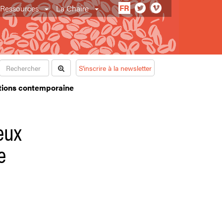
FR
Ressources
La Chaire
S'inscrire à la newsletter
ations contemporaine
eux
e