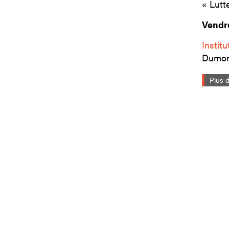
« Lutte
Vendre
Instit
Dumon
Plus d