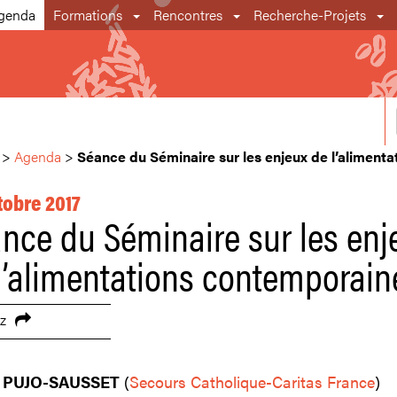
genda
Formations
Rencontres
Recherche-Projets
>
Agenda
>
Séance du Séminaire sur les enjeux de l’aliment
tobre 2017
nce du Séminaire sur les enj
l’alimentations contemporain
z
 PUJO-SAUSSET
(
Secours Catholique-Caritas France
)