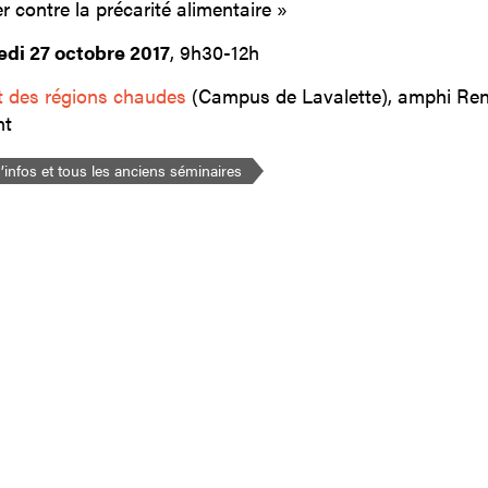
r contre la précarité alimentaire »
di 27 octobre 2017
, 9h30-12h
ut des régions chaudes
(Campus de Lavalette), amphi Re
t
’infos et tous les anciens séminaires