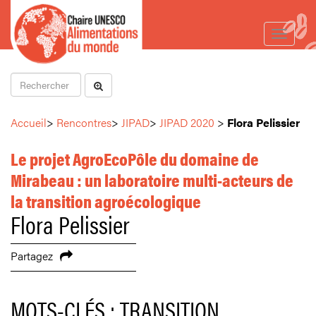
Toggle
navigat
Accueil
>
Rencontres
>
JIPAD
>
JIPAD 2020
>
Flora Pelissier
Le projet AgroEcoPôle du domaine de
Mirabeau : un laboratoire multi-acteurs de
la transition agroécologique
Flora Pelissier
Partagez
MOTS-CLÉS : TRANSITION