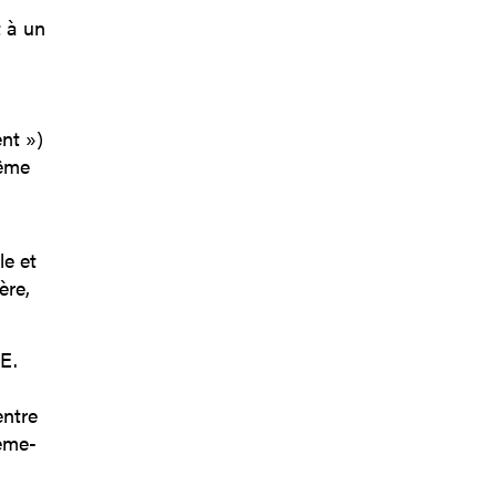
t à un
nt »)
même
le et
ère,
E.
entre
tème-