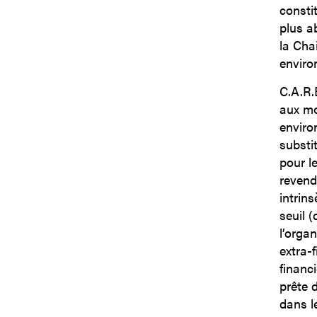
consti
plus a
la Cha
enviro
C.A.R.
aux mo
enviro
substi
pour l
revend
intrin
seuil 
l’orga
extra-f
financi
prête 
dans l