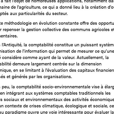
e a fait l’objet de nombreuses applications, notamment da
ine de l’agriculture, ce qui a donné lieu à la création d’o
ptés aux particularités du secteur.
te méthodologie en évolution constante offre des opportu
r repenser la gestion collective des communs agricoles e
mentaires.
 l’Antiquité, la comptabilité constitue un puissant systèm
nisation de l’information qui permet de mesurer ce qu’un
é considère comme ayant de la valeur. Actuellement, la
bilité demeure largement centrée sur la dimension
ique, en se limitant à l’évaluation des capitaux financier
sés et générés par les organisations.
 peu, la comptabilité socio-environnementale vise à élarg
 en intégrant aux systèmes comptables traditionnels les
s sociaux et environnementaux des activités économique
n contexte de crises climatique, écologique et sociale, ce
u paradigme ouvre une voie intéressante pour évaluer la