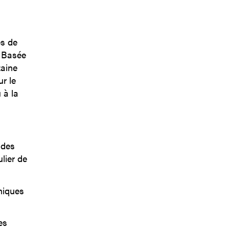
s de
. Basée
zaine
ur le
 à la
 des
lier de
hniques
es