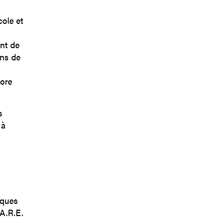
ole et
nt de
ons de
core
s
 à
cques
.A.R.E.