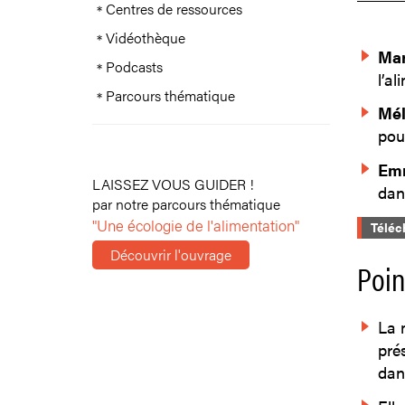
Centres de ressources
Vidéothèque
Mar
Podcasts
l’al
Parcours thématique
Mél
pou
Em
LAISSEZ VOUS GUIDER !
dans
par notre parcours thématique
"Une écologie de l'alimentation"
Téléc
Découvrir l'ouvrage
Poin
La 
pré
dan