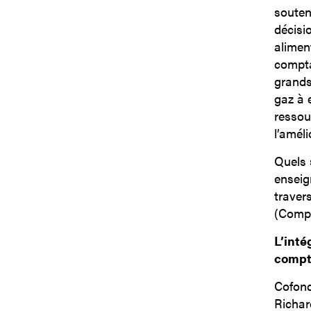
souten
décisi
alimen
compta
grands
gaz à e
ressou
l’améli
Quels 
enseig
travers
(Compr
L’inté
compta
Cofond
Richar