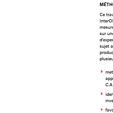
MÉTH
Ce tra
InterO
mesure
sur un
d’exper
sujet 
produc
plusieu
met
app
C.A.
iden
inv
fav