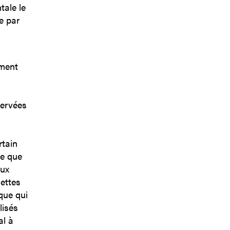
tale le
e par
ement
servées
rtain
te que
aux
dettes
nque qui
lisés
al à