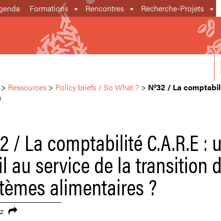
genda
Formations
Rencontres
Recherche-Projets
>
Ressources
>
Policy briefs / So What ?
>
N°32 / La comptabilit
)
2 / La comptabilité C.A.R.E : 
il au service de la transition 
tèmes alimentaires ?
z