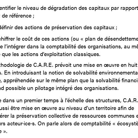
dentifier le niveau de dégradation des capitaux par rappor
 de référence ;
définir des actions de préservation des capitaux ;
chiffrer le coût de ces actions (ou « plan de désendetteme
de l’intégrer dans la comptabilité des organisations, au 
e que les actions d’exploitation classiques.
hodologie de C.A.R.E. prévoit une mise en œuvre en huit
. En introduisant la notion de solvabilité environnementa
e, appréhendée sur le même plan que la solvabilité financi
end possible un pilotage intégré des organisations.
 dans un premier temps à l’échelle des structures, C.A.R.
ussi être mise en œuvre au niveau d’un territoire afin de
érer la préservation collective de ressources communes 
urs acteur·ice·s. On parle alors de comptabilité « écosys
e ».