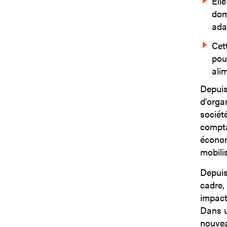
Ell
doma
ada
Cet
pou
ali
Depuis
d’orga
sociét
compta
économ
mobili
Depuis
cadre,
impact
Dans u
nouvea