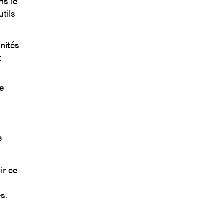
ns le
utils
nités
t
e
e
s
ir ce
s.