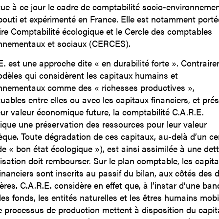
tue à ce jour le cadre de comptabilité socio-environnemen
bouti et expérimenté en France. Elle est notamment porté
ire Comptabilité écologique et le Cercle des comptables
nnementaux et sociaux (CERCES).
E. est une approche dite « en durabilité forte ». Contrair
dèles qui considèrent les capitaux humains et
nnementaux comme des « richesses productives »,
tuables entre elles ou avec les capitaux financiers, et pré
eur valeur économique future, la comptabilité C.A.R.E.
ique une préservation des ressources pour leur valeur
sèque. Toute dégradation de ces capitaux, au-delà d’un ce
(de « bon état écologique »), est ainsi assimilée à une det
nisation doit rembourser. Sur le plan comptable, les capit
inanciers sont inscrits au passif du bilan, aux côtés des 
ères. C.A.R.E. considère en effet que, à l’instar d’une ba
des fonds, les entités naturelles et les êtres humains mobi
e processus de production mettent à disposition du capit