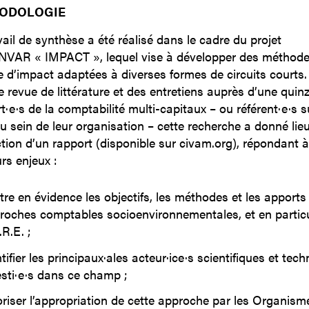
ODOLOGIE
vail de synthèse a été réalisé dans le cadre du projet
NVAR « IMPACT », lequel vise à développer des méthode
 d’impact adaptées à diverses formes de circuits courts
e revue de littérature et des entretiens auprès d’une quin
t·e·s de la comptabilité multi-capitaux – ou référent·e·s s
au sein de leur organisation – cette recherche a donné lieu
tion d’un rapport (disponible sur civam.org), répondant à
rs enjeux :
tre en évidence les objectifs, les méthodes et les apports
roches comptables socioenvironnementales, et en particu
R.E. ;
tifier les principaux·ales acteur·ice·s scientifiques et tec
esti·e·s dans ce champ ;
oriser l’appropriation de cette approche par les Organism