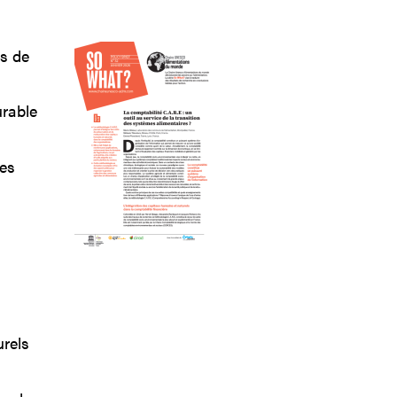
s de
urable
res
urels