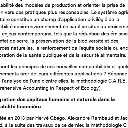
abilité des modèles de production et orienter la prise de
on vers des pratiques plus responsables. Le système agric
taire constitue un champ d’application privilégié de la
bilité socio-environnementale car il se situe au croiseme
 enjeux contemporains, tels que la réduction des émissi
ffet de serre, la préservation de la biodiversité et des
rces naturelles, le renforcement de l’équité sociale ou en
oration de la santé publique et de la sécurité alimentaire.
sont les principes de ces nouvelles compatibilités et quel
nements tirer de leurs différentes applications ? Réponse
 l’analyse de l’une d’entre elles, la méthodologie C.A.R.E.
ehensive Accounting in Respect of Ecology).
gration des capitaux humains et naturels dans la
bilité financière
ée en 2013 par Hervé Gbego, Alexandre Rambaud et Ja
d, à la suite des travaux de ce dernier, la méthodologie C