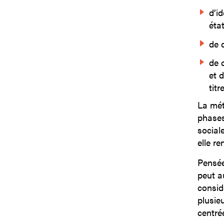
d’i
état
de 
de 
et 
titr
La mét
phases
social
elle r
Pensée
peut a
consid
plusie
centré