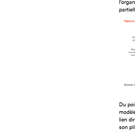
l’organ
partiel
Du poi
modèle
lien di
son pi