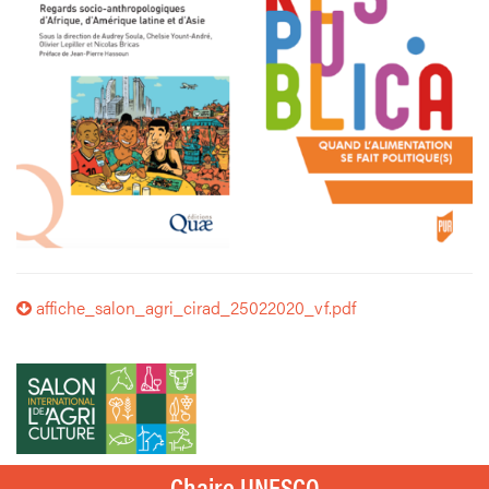
affiche_salon_agri_cirad_25022020_vf.pdf
Chaire UNESCO