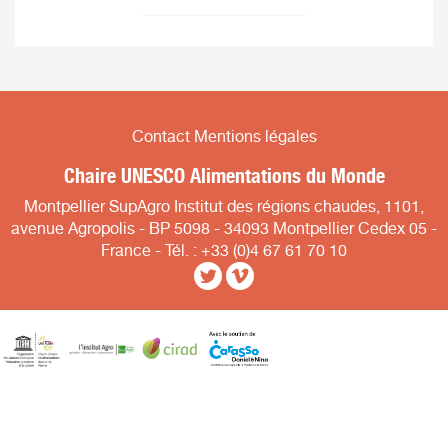
Contact
Mentions légales
Chaire UNESCO Alimentations du Monde
Montpellier SupAgro Institut des régions chaudes, 1101,
avenue Agropolis - BP 5098 - 34093 Montpellier Cedex 05 -
France - Tél. : +33 (0)4 67 61 70 10