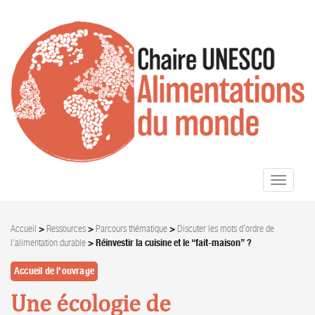
Toggle
navigati
Accueil
>
Ressources
>
Parcours thématique
>
Discuter les mots d’ordre de
l’alimentation durable
>
Réinvestir la cuisine et le “fait-maison” ?
Accueil de l'ouvrage
Une écologie de